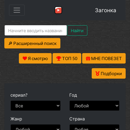
Загонка
Найти
🔎 Расширенный поиск
Я смотрю
ТОП 50
МНЕ ПОВЕЗЕТ
Подборки
сериал?
Год
Жанр
Страна