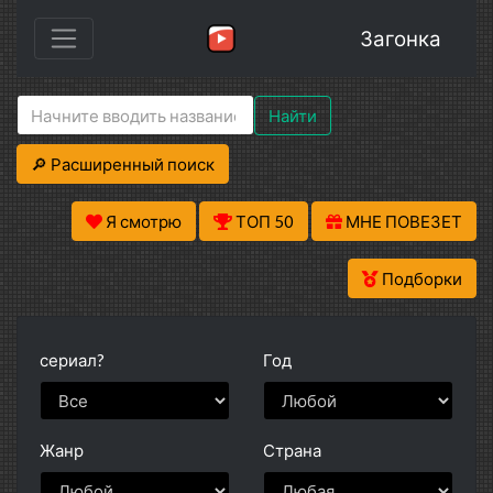
Загонка
Найти
🔎 Расширенный поиск
Я смотрю
ТОП 50
МНЕ ПОВЕЗЕТ
Подборки
сериал?
Год
Жанр
Страна